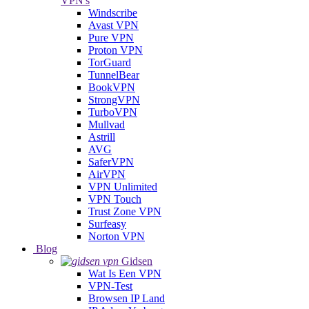
VPN's
Windscribe
Avast VPN
Pure VPN
Proton VPN
TorGuard
TunnelBear
BookVPN
StrongVPN
TurboVPN
Mullvad
Astrill
AVG
SaferVPN
AirVPN
VPN Unlimited
VPN Touch
Trust Zone VPN
Surfeasy
Norton VPN
Blog
Gidsen
Wat Is Een VPN
VPN-Test
Browsen IP Land