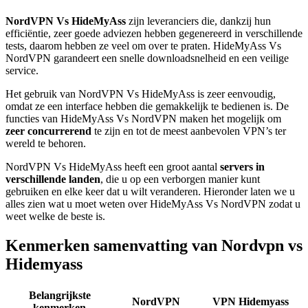
NordVPN Vs HideMyAss
zijn leveranciers die, dankzij hun
efficiëntie, zeer goede adviezen hebben gegenereerd in verschillende
tests, daarom hebben ze veel om over te praten. HideMyAss Vs
NordVPN garandeert een snelle downloadsnelheid en een veilige
service.
Het gebruik van NordVPN Vs HideMyAss is zeer eenvoudig,
omdat ze een interface hebben die gemakkelijk te bedienen is. De
functies van HideMyAss Vs NordVPN maken het mogelijk om
zeer concurrerend
te zijn en tot de meest aanbevolen VPN’s ter
wereld te behoren.
NordVPN Vs HideMyAss heeft een groot aantal
servers in
verschillende landen
, die u op een verborgen manier kunt
gebruiken en elke keer dat u wilt veranderen. Hieronder laten we u
alles zien wat u moet weten over HideMyAss Vs NordVPN zodat u
weet welke de beste is.
Kenmerken samenvatting van Nordvpn vs
Hidemyass
Belangrijkste
NordVPN
VPN Hidemyass
kenmerken