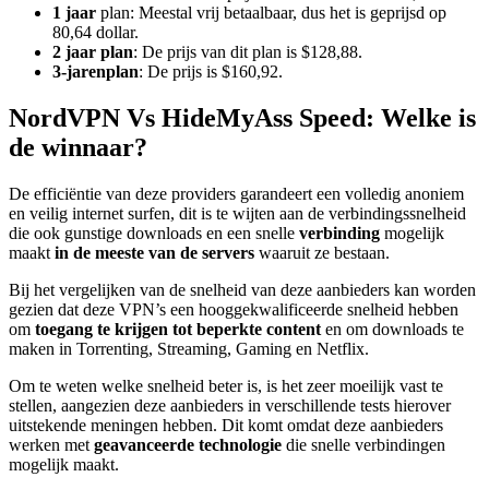
1 jaar
plan: Meestal vrij betaalbaar, dus het is geprijsd op
80,64 dollar.
2 jaar plan
: De prijs van dit plan is $128,88.
3-jarenplan
: De prijs is $160,92.
NordVPN Vs HideMyAss Speed: Welke is
de winnaar?
De efficiëntie van deze providers garandeert een volledig anoniem
en veilig internet surfen, dit is te wijten aan de verbindingssnelheid
die ook gunstige downloads en een snelle
verbinding
mogelijk
maakt
in de meeste van de servers
waaruit ze bestaan.
Bij het vergelijken van de snelheid van deze aanbieders kan worden
gezien dat deze VPN’s een hooggekwalificeerde snelheid hebben
om
toegang te krijgen tot beperkte content
en om downloads te
maken in Torrenting, Streaming, Gaming en Netflix.
Om te weten welke snelheid beter is, is het zeer moeilijk vast te
stellen, aangezien deze aanbieders in verschillende tests hierover
uitstekende meningen hebben. Dit komt omdat deze aanbieders
werken met
geavanceerde technologie
die snelle verbindingen
mogelijk maakt.