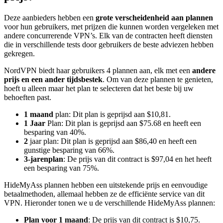
Deze aanbieders hebben een
grote verscheidenheid aan plannen
voor hun gebruikers, met prijzen die kunnen worden vergeleken met
andere concurrerende VPN’s. Elk van de contracten heeft diensten
die in verschillende tests door gebruikers de beste adviezen hebben
gekregen.
NordVPN biedt haar gebruikers 4 plannen aan, elk met een
andere
prijs en een ander tijdsbestek
. Om van deze plannen te genieten,
hoeft u alleen maar het plan te selecteren dat het beste bij uw
behoeften past.
1 maand
plan: Dit plan is geprijsd aan $10,81.
1 Jaar
Plan: Dit plan is geprijsd aan $75.68 en heeft een
besparing van 40%.
2
jaar plan: Dit plan is geprijsd aan $86,40 en heeft een
gunstige besparing van 66%.
3-jarenplan
: De prijs van dit contract is $97,04 en het heeft
een besparing van 75%.
HideMyAss plannen hebben een uitstekende prijs en eenvoudige
betaalmethoden, allemaal hebben ze de efficiënte service van dit
VPN. Hieronder tonen we u de verschillende HideMyAss plannen:
Plan voor 1 maand
: De prijs van dit contract is $10,75.