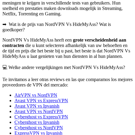
meningen te krijgen in verschillende tests van gebruikers. Hun
snelheid en prestaties maken downloads mogelijk in Streaming,
Netflix, Torrenting en Gaming.
➡ ️ Wat is de prijs van NordVPN Vs HideMyAss? Wat is
goedkoper?
NordVPN Vs HideMyAss heeft een
grote verscheidenheid aan
contracten
die u kunt selecteren afhankelijk van uw behoeften en
de tijd en prijs die het beste bij u past, het beste is dat NordVPN Vs
HideMyAss u laat genieten van hun diensten in al hun plannen.
💻 Welke andere vergelijkingen met NordVPN Vs HideMyAss?
Te invitamos a leer otras reviews en las que comparamos los mejores
proveedores de VPN del mercado:
AirVPN vs NordVPN
Avast VPN vs ExpressVPN
Avast VPN vs Ipvanish
Avast VPN vs NordVPN
Cyberghost vs ExpressVPN
Cyberghost vs Ipvanish
Cyberghost vs NordVPN
ExpressVPN vs Ipvanish