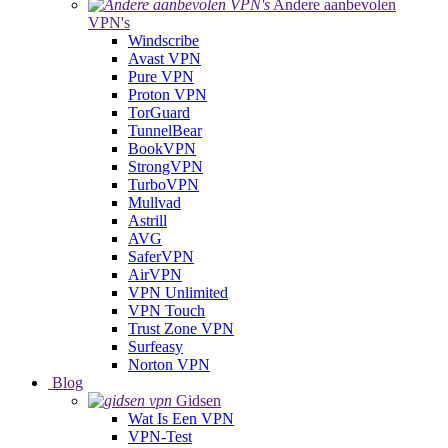
Andere aanbevolen
VPN's
Windscribe
Avast VPN
Pure VPN
Proton VPN
TorGuard
TunnelBear
BookVPN
StrongVPN
TurboVPN
Mullvad
Astrill
AVG
SaferVPN
AirVPN
VPN Unlimited
VPN Touch
Trust Zone VPN
Surfeasy
Norton VPN
Blog
Gidsen
Wat Is Een VPN
VPN-Test