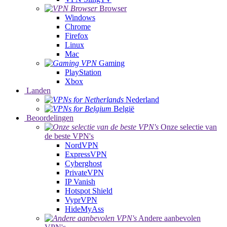
Browser
Windows
Chrome
Firefox
Linux
Mac
Gaming
PlayStation
Xbox
Landen
Nederland
België
Beoordelingen
Onze selectie van
de beste VPN's
NordVPN
ExpressVPN
Cyberghost
PrivateVPN
IP Vanish
Hotspot Shield
VyprVPN
HideMyAss
Andere aanbevolen