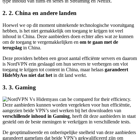
type inhoud van films en series in Streaming en Netflix.
2. 2. China en andere landen
Hoewel we op dit moment uitstekende technologische vooruitgang
hebben, is het niet gemakkelijk om toegang te krijgen tot veel
inhoud in China. Deze aanbieders doen echter alles wat ze kunnen
om de toegang te vergemakkelijken en
om te gaan met de
terugslag
in China.
Deze providers hebben een groot aantal efficiënte servers en daarom
is NordVPN erin geslaagd om hun servers te verbergen om vlot
toegang te krijgen tot content in China, maar helaas
garandeert
HideMyAss niet dat het
in dit land werkt.
3. 3. Gaming
Deze aanbieders kunnen worden vergeleken voor hun efficiëntie,
aangezien beide VPN’s snel werken bij het downloaden van
verschillende inhoud in Gaming
, heeft dit deze aanbieders in staat
gesteld om de beste meningen te verkrijgen in verschillende tests.
De geoptimaliseerde en onberispelijke snelheid van deze aanbieders
garandeert gamefans dat beide VPN’s gekwalificeerd zijn om