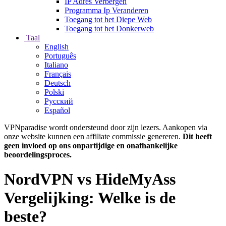
IP Adres Verbergen
Programma Ip Veranderen
Toegang tot het Diepe Web
Toegang tot het Donkerweb
Taal
English
Português
Italiano
Français
Deutsch
Polski
Русский
Español
VPNparadise wordt ondersteund door zijn lezers. Aankopen via
onze website kunnen een affiliate commissie genereren.
Dit heeft
geen invloed op ons onpartijdige en onafhankelijke
beoordelingsproces.
NordVPN vs HideMyAss
Vergelijking: Welke is de
beste?