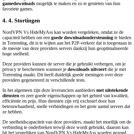
gamedownloads
mogelijk te maken en zo te genieten van hun
favoriete games.
4. 4. Stortingen
NordVPN Vs HideMyAss kan worden vergeleken, omdat ze de
capaciteit hebben om een
goede downloadondersteuning
te bieden
in Torrenting, dit is te wijten aan het P2P-verkeer dat is toegestaan in
de meeste van deze providers servers dankzij hun geoptimaliseerde
hoge snelheid.
Deze providers kunnen de server die je gebruikt verbergen, om je
privacy te beschermen wanneer je
downloads uitvoert
die je met
Torrenting maakt. Dit heeft duidelijk goede meningen over deze
providers gegenereerd in verschillende tests.
In het algemeen zijn deze leveranciers aanbieders
met uitstekende
diensten
en zeer goede eigenschappen op het gebied van kwaliteit,
efficiëntie en prijs. Hun diensten zijn vrij exclusief door hun
betrouwbaarheid, snelle verbindingen en het grote aantal servers dat
ze hebben.
De snelheidscapaciteit van deze providers, maakt het moeilijk om de
verbinding te onderbreken terwijl deze wordt gebruikt, daarom kan
bij het vergelijken van NordVPN Vs HideMyAss worden gezegd