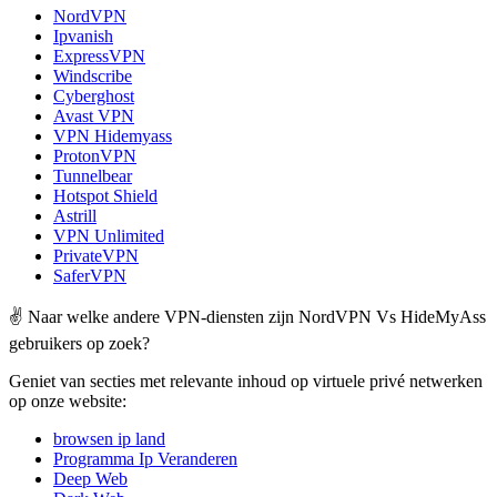
NordVPN
Ipvanish
ExpressVPN
Windscribe
Cyberghost
Avast VPN
VPN Hidemyass
ProtonVPN
Tunnelbear
Hotspot Shield
Astrill
VPN Unlimited
PrivateVPN
SaferVPN
✌️ Naar welke andere VPN-diensten zijn NordVPN Vs HideMyAss
gebruikers op zoek?
Geniet van secties met relevante inhoud op virtuele privé netwerken
op onze website:
browsen ip land
Programma Ip Veranderen
Deep Web