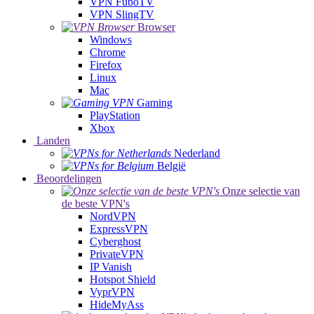
VPN FuboTV
VPN SlingTV
Browser
Windows
Chrome
Firefox
Linux
Mac
Gaming
PlayStation
Xbox
Landen
Nederland
België
Beoordelingen
Onze selectie van
de beste VPN's
NordVPN
ExpressVPN
Cyberghost
PrivateVPN
IP Vanish
Hotspot Shield
VyprVPN
HideMyAss