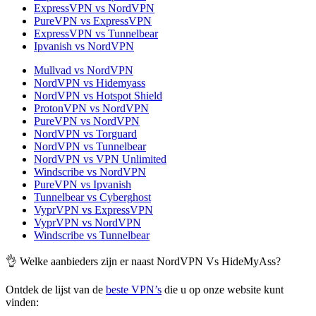
ExpressVPN vs NordVPN
PureVPN vs ExpressVPN
ExpressVPN vs Tunnelbear
Ipvanish vs NordVPN
Mullvad vs NordVPN
NordVPN vs Hidemyass
NordVPN vs Hotspot Shield
ProtonVPN vs NordVPN
PureVPN vs NordVPN
NordVPN vs Torguard
NordVPN vs Tunnelbear
NordVPN vs VPN Unlimited
Windscribe vs NordVPN
PureVPN vs Ipvanish
Tunnelbear vs Cyberghost
VyprVPN vs ExpressVPN
VyprVPN vs NordVPN
Windscribe vs Tunnelbear
👌 Welke aanbieders zijn er naast NordVPN Vs HideMyAss?
Ontdek de lijst van de
beste VPN’s
die u op onze website kunt
vinden: