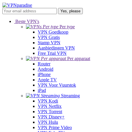
Yes, please
Beste VPN's
Per type
VPN Goedkoop
VPN Gratis
Stamp VPN
Aanbiedingen VPN
Free Trial VPN
Per apparaat
Router
Android
iPhone
Apple TV
VPN Voor Vuurstok
iPad
Streaming
VPN Kodi
VPN Netflix
VPN Torrent
VPN Disney+
VPN Hulu
VPN Prime Video