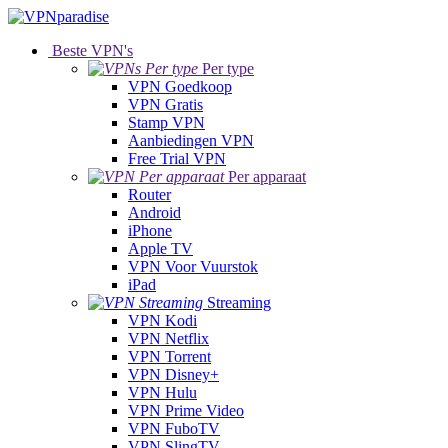
Beste VPN's
Per type
VPN Goedkoop
VPN Gratis
Stamp VPN
Aanbiedingen VPN
Free Trial VPN
Per apparaat
Router
Android
iPhone
Apple TV
VPN Voor Vuurstok
iPad
Streaming
VPN Kodi
VPN Netflix
VPN Torrent
VPN Disney+
VPN Hulu
VPN Prime Video
VPN FuboTV
VPN SlingTV