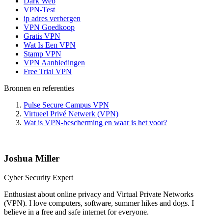
Dark Web
VPN-Test
ip adres verbergen
VPN Goedkoop
Gratis VPN
Wat Is Een VPN
Stamp VPN
VPN Aanbiedingen
Free Trial VPN
Bronnen en referenties
Pulse Secure Campus VPN
Virtueel Privé Netwerk (VPN)
Wat is VPN-bescherming en waar is het voor?
Joshua Miller
Cyber Security Expert
Enthusiast about online privacy and Virtual Private Networks
(VPN). I love computers, software, summer hikes and dogs. I
believe in a free and safe internet for everyone.