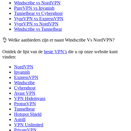
Windscribe vs NordVPN
PureVPN vs Ipvanish
Tunnelbear vs Cyberghost
VyprVPN vs ExpressVPN
VyprVPN vs NordVPN
Windscribe vs Tunnelbear
👌 Welke aanbieders zijn er naast Windscribe Vs NordVPN?
Ontdek de lijst van de
beste VPN’s
die u op onze website kunt
vinden:
NordVPN
Ipvanish
ExpressVPN
Windscribe
Cyberghost
Avast VPN
VPN Hidemyass
ProtonVPN
Tunnelbear
Hotspot Shield
Astrill
VPN Unlimited
PrivateVPN