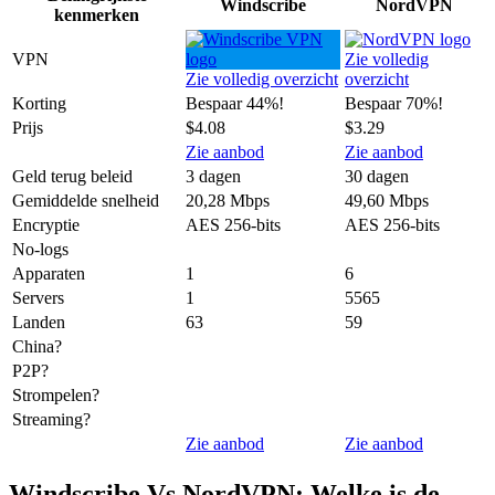
Windscribe
NordVPN
kenmerken
VPN
Zie volledig
Zie volledig overzicht
overzicht
Korting
Bespaar 44%!
Bespaar 70%!
Prijs
$4.08
$3.29
Zie aanbod
Zie aanbod
Geld terug beleid
3 dagen
30 dagen
Gemiddelde snelheid
20,28 Mbps
49,60 Mbps
Encryptie
AES 256-bits
AES 256-bits
No-logs
Apparaten
1
6
Servers
1
5565
Landen
63
59
China?
P2P?
Strompelen?
Streaming?
Zie aanbod
Zie aanbod
Windscribe Vs NordVPN: Welke is de