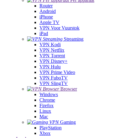
Per apparaat
Router
Android
iPhone
Apple TV
VPN Voor Vuurstok
iPad
Streaming
VPN Kodi
VPN Netflix
VPN Torrent
VPN Disney+
VPN Hulu
VPN Prime Video
VPN FuboTV
VPN SlingTV
Browser
Windows
Chrome
Firefox
Linux
Mac
Gaming
PlayStation
Xbox