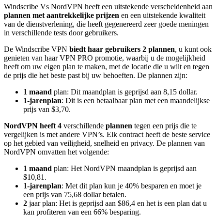
Windscribe Vs NordVPN heeft een uitstekende verscheidenheid aan
plannen met aantrekkelijke prijzen
en een uitstekende kwaliteit
van de dienstverlening, die heeft gegenereerd zeer goede meningen
in verschillende tests door gebruikers.
De Windscribe VPN
biedt haar gebruikers 2 plannen
, u kunt ook
genieten van haar VPN PRO promotie, waarbij u de mogelijkheid
heeft om uw eigen plan te maken, met de locatie die u wilt en tegen
de prijs die het beste past bij uw behoeften. De plannen zijn:
1 maand
plan: Dit maandplan is geprijsd aan 8,15 dollar.
1-jarenplan
: Dit is een betaalbaar plan met een maandelijkse
prijs van $3,70.
NordVPN heeft 4
verschillende
plannen
tegen een prijs die te
vergelijken is met andere VPN’s. Elk contract heeft de beste service
op het gebied van veiligheid, snelheid en privacy. De plannen van
NordVPN omvatten het volgende:
1 maand
plan: Het NordVPN maandplan is geprijsd aan
$10,81.
1-jarenplan
: Met dit plan kun je 40% besparen en moet je
een prijs van 75,68 dollar betalen.
2
jaar plan: Het is geprijsd aan $86,4 en het is een plan dat u
kan profiteren van een 66% besparing.