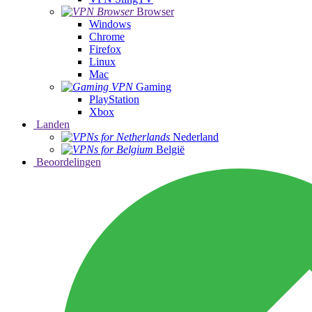
Browser
Windows
Chrome
Firefox
Linux
Mac
Gaming
PlayStation
Xbox
Landen
Nederland
België
Beoordelingen