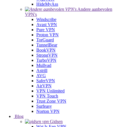
HideMyAss
Andere aanbevolen
VPN's
Windscribe
Avast VPN
Pure VPN
Proton VPN
TorGuard
TunnelBear
BookVPN
StrongVPN
TurboVPN
Mullvad
Astrill
AVG
SaferVPN
AirVPN
VPN Unlimited
VPN Touch
Trust Zone VPN
Surfeasy
Norton VPN
Blog
Gidsen
Wat Is Een VPN