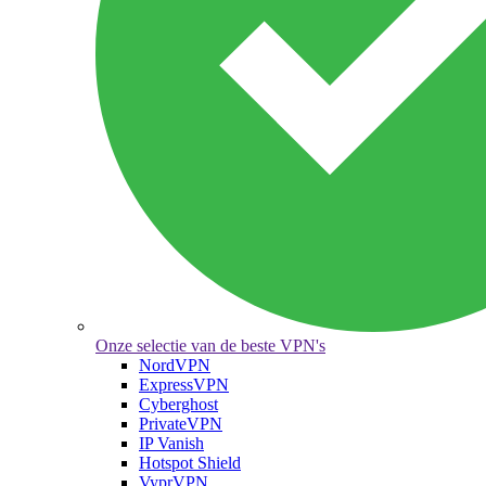
Onze selectie van de beste VPN's
NordVPN
ExpressVPN
Cyberghost
PrivateVPN
IP Vanish
Hotspot Shield
VyprVPN