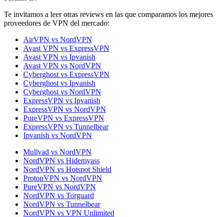
Te invitamos a leer otras reviews en las que comparamos los mejores
proveedores de VPN del mercado:
AirVPN vs NordVPN
Avast VPN vs ExpressVPN
Avast VPN vs Ipvanish
Avast VPN vs NordVPN
Cyberghost vs ExpressVPN
Cyberghost vs Ipvanish
Cyberghost vs NordVPN
ExpressVPN vs Ipvanish
ExpressVPN vs NordVPN
PureVPN vs ExpressVPN
ExpressVPN vs Tunnelbear
Ipvanish vs NordVPN
Mullvad vs NordVPN
NordVPN vs Hidemyass
NordVPN vs Hotspot Shield
ProtonVPN vs NordVPN
PureVPN vs NordVPN
NordVPN vs Torguard
NordVPN vs Tunnelbear
NordVPN vs VPN Unlimited