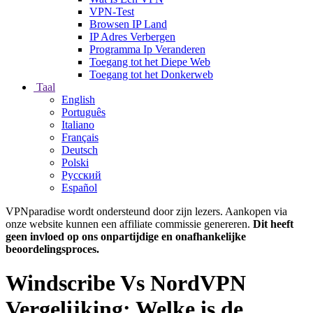
VPN-Test
Browsen IP Land
IP Adres Verbergen
Programma Ip Veranderen
Toegang tot het Diepe Web
Toegang tot het Donkerweb
Taal
English
Português
Italiano
Français
Deutsch
Polski
Русский
Español
VPNparadise wordt ondersteund door zijn lezers. Aankopen via
onze website kunnen een affiliate commissie genereren.
Dit heeft
geen invloed op ons onpartijdige en onafhankelijke
beoordelingsproces.
Windscribe Vs NordVPN
Vergelijking: Welke is de