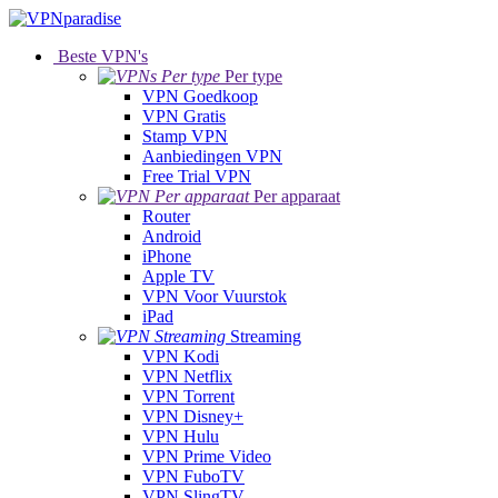
Beste VPN's
Per type
VPN Goedkoop
VPN Gratis
Stamp VPN
Aanbiedingen VPN
Free Trial VPN
Per apparaat
Router
Android
iPhone
Apple TV
VPN Voor Vuurstok
iPad
Streaming
VPN Kodi
VPN Netflix
VPN Torrent
VPN Disney+
VPN Hulu
VPN Prime Video
VPN FuboTV
VPN SlingTV