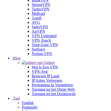
BookVPN
StrongVPN
TurboVPN
Mullvad
Astrill
AVG
SaferVPN
AirVPN
VPN Unlimited
VPN Touch
Trust Zone VPN
Surfeasy
Norton VPN
Blog
Gidsen
Wat Is Een VPN
VPN-Test
Browsen IP Land
IP Adres Verbergen
Programma Ip Veranderen
Toegang tot het Diepe Web
Toegang tot het Donkerweb
Taal
English
Português