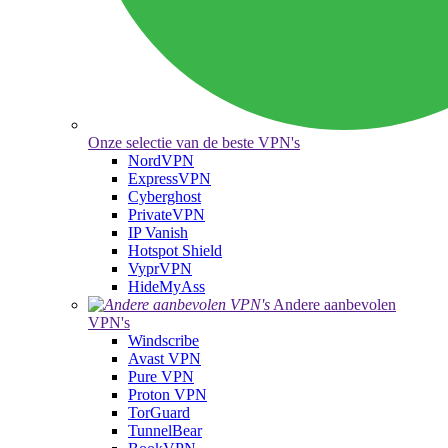
Onze selectie van de beste VPN's
NordVPN
ExpressVPN
Cyberghost
PrivateVPN
IP Vanish
Hotspot Shield
VyprVPN
HideMyAss
Andere aanbevolen
VPN's
Windscribe
Avast VPN
Pure VPN
Proton VPN
TorGuard
TunnelBear