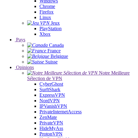
Windows
Chrome
Firefox
Linux
Jeux
PlayStation
Xbox
Pays
Canada
France
Belgique
Suisse
Opinions
Notre Meilleure
Sélection de VPN
CyberGhost
SurftShark
ExpressVPN
NordVPN
IPVanishVPN
PrivateInternetAccess
ZenMate
PrivateVPN
HideMyAss
ProtonVPN