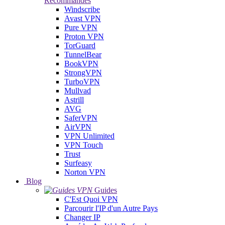
Recommandés
Windscribe
Avast VPN
Pure VPN
Proton VPN
TorGuard
TunnelBear
BookVPN
StrongVPN
TurboVPN
Mullvad
Astrill
AVG
SaferVPN
AirVPN
VPN Unlimited
VPN Touch
Trust
Surfeasy
Norton VPN
Blog
Guides
C'Est Quoi VPN
Parcourir l'IP d'un Autre Pays
Changer IP