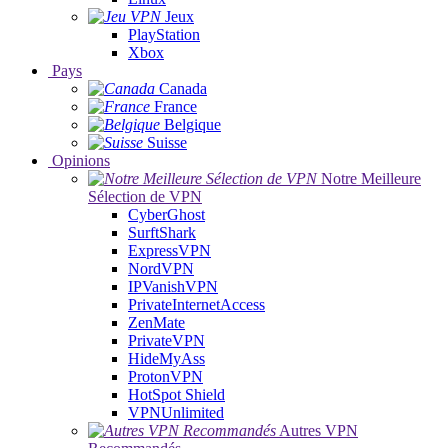
Jeux
PlayStation
Xbox
Pays
Canada
France
Belgique
Suisse
Opinions
Notre Meilleure
Sélection de VPN
CyberGhost
SurftShark
ExpressVPN
NordVPN
IPVanishVPN
PrivateInternetAccess
ZenMate
PrivateVPN
HideMyAss
ProtonVPN
HotSpot Shield
VPNUnlimited
Autres VPN