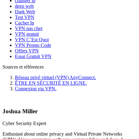
changer ip
deep web
Dark Web
Test VPN
Cacher Ip
VPN pas cher
VPN gratuit
VPN C’Est Quoi
VPN Promo Code
Offres VPN
Essai Gratuit VPN
Sources et références
Réseau privé virtuel (VPN) AnyConnect.
ÊTRE EN SÉCURITÉ EN LIGNE.
Connexion via VPN.
Joshua Miller
Cyber Security Expert
Enthusiast about online privacy and Virtual Private Networks