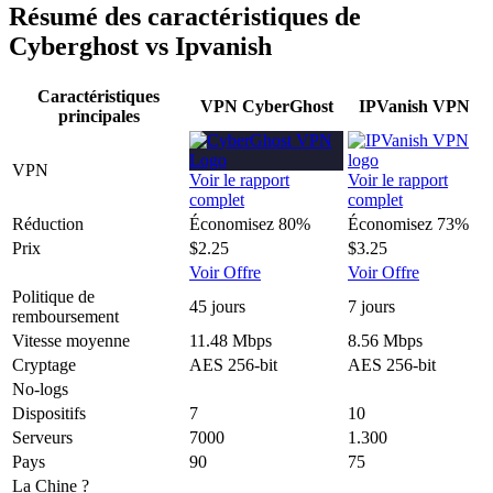
Résumé des caractéristiques de
Cyberghost vs Ipvanish
Caractéristiques
VPN CyberGhost
IPVanish VPN
principales
VPN
Voir le rapport
Voir le rapport
complet
complet
Réduction
Économisez 80%
Économisez 73%
Prix
$2.25
$3.25
Voir Offre
Voir Offre
Politique de
45 jours
7 jours
remboursement
Vitesse moyenne
11.48 Mbps
8.56 Mbps
Cryptage
AES 256-bit
AES 256-bit
No-logs
Dispositifs
7
10
Serveurs
7000
1.300
Pays
90
75
La Chine ?