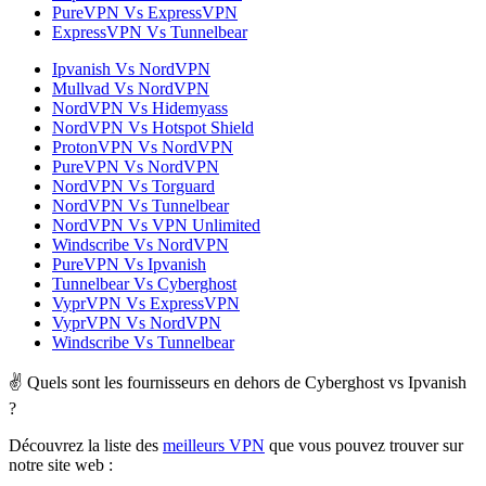
PureVPN Vs ExpressVPN
ExpressVPN Vs Tunnelbear
Ipvanish Vs NordVPN
Mullvad Vs NordVPN
NordVPN Vs Hidemyass
NordVPN Vs Hotspot Shield
ProtonVPN Vs NordVPN
PureVPN Vs NordVPN
NordVPN Vs Torguard
NordVPN Vs Tunnelbear
NordVPN Vs VPN Unlimited
Windscribe Vs NordVPN
PureVPN Vs Ipvanish
Tunnelbear Vs Cyberghost
VyprVPN Vs ExpressVPN
VyprVPN Vs NordVPN
Windscribe Vs Tunnelbear
✌ Quels sont les fournisseurs en dehors de Cyberghost vs Ipvanish
?
Découvrez la liste des
meilleurs VPN
que vous pouvez trouver sur
notre site web :