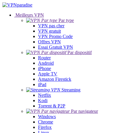
Meilleurs VPN
Par type
VPN pas cher
VPN gratuit
VPN Promo Code
Offres VPN
Essai Gratuit VPN
Par dispositif
Router
Android
iPhone
Apple TV
Amazon Firestick
iPad
Streaming
Netflix
Kodi
Torrent & P2P
Par navigateur
Windows
Chrome
Firefox
Linux