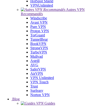
HotSpot Shield
VPNUnlimited
Autres VPN
Recommandés
Windscribe
Avast VPN
Pure VPN
Proton VPN
TorGuard
TunnelBear
BookVPN
StrongVPN
TurboVPN
Mullvad
Astrill
AVG
SaferVPN
AirVPN
VPN Unlimited
VPN Touch
Trust
Surfeasy
Norton VPN
Blog
Guides