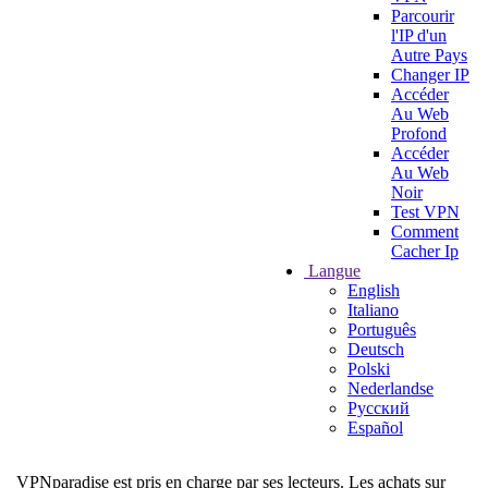
Parcourir
l'IP d'un
Autre Pays
Changer IP
Accéder
Au Web
Profond
Accéder
Au Web
Noir
Test VPN
Comment
Cacher Ip
Langue
English
Italiano
Português
Deutsch
Polski
Nederlandse
Русский
Español
VPNparadise est pris en charge par ses lecteurs. Les achats sur