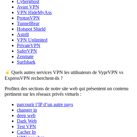
Cyberghost
Avast VPN
VPN HideMyAss
ProtonVPN
TunnelBear
Hotspot Shield
Astrill
VPN Unlimited
PrivateVPN
SaferVPN
Zenmate
Surfshark
Quels autres services VPN les utilisateurs de VyprVPN vs
ExpressVPN recherchent-ils ?
Profitez des sections de notre site web qui présentent un contenu
pertinent sur les réseaux privés virtuels :
parcourir l’IP d’un autre pays
changer ip
deep web
Dark Web
Test VPN
Cacher Ip