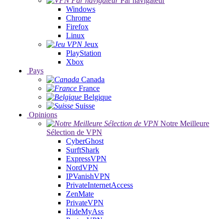
Par navigateur
Windows
Chrome
Firefox
Linux
Jeux
PlayStation
Xbox
Pays
Canada
France
Belgique
Suisse
Opinions
Notre Meilleure
Sélection de VPN
CyberGhost
SurftShark
ExpressVPN
NordVPN
IPVanishVPN
PrivateInternetAccess
ZenMate
PrivateVPN
HideMyAss