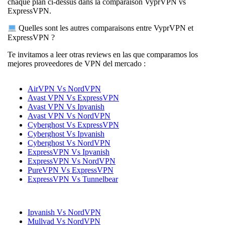
chaque plan ci-dessus dans la comparaison VyprVPN vs
ExpressVPN.
Quelles sont les autres comparaisons entre VyprVPN et
ExpressVPN ?
Te invitamos a leer otras reviews en las que comparamos los
mejores proveedores de VPN del mercado :
AirVPN Vs NordVPN
Avast VPN Vs ExpressVPN
Avast VPN Vs Ipvanish
Avast VPN Vs NordVPN
Cyberghost Vs ExpressVPN
Cyberghost Vs Ipvanish
Cyberghost Vs NordVPN
ExpressVPN Vs Ipvanish
ExpressVPN Vs NordVPN
PureVPN Vs ExpressVPN
ExpressVPN Vs Tunnelbear
Ipvanish Vs NordVPN
Mullvad Vs NordVPN