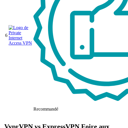
6
Recommandé
VyprVPN vs ExpressVPN Foire aux