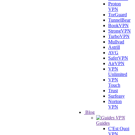
Proton
VPN
TorGuard
TunnelBear
BookVPN
StrongVPN
TurboVPN
Mullvad
Astrill
AVG
SaferVPN
AirVPN
VPN
Unlimited
VPN
Touch
Trust
Surfeasy
Norton
VPN
Blog
Guides
C'Est Quoi
VPN