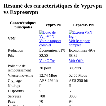
Résumé des caractéristiques de Vyprvpn
vs Expressvpn
Caractéristiques
VyprVPN
ExpressVPN
principales
VPN
Voir le rapport
Voir le rapport
complet
complet
Réduction
Économisez 81%
Économisez 49%
Prix
$2.50
$8.32
Voir Offre
Voir Offre
Politique de
30 jours
30 jours
remboursement
Vitesse moyenne
12.74 Mbps
52.55 Mbps
Cryptage
AES 256-bit
AES 256-bit
No-logs
Dispositifs
5
5
Serveurs
700
3000
Pays
70
94