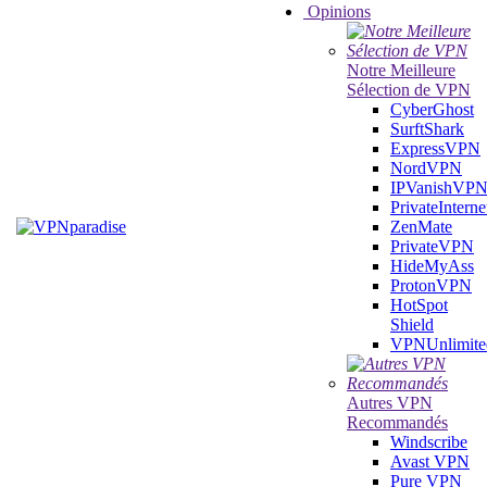
Opinions
Notre Meilleure
Sélection de VPN
CyberGhost
SurftShark
ExpressVPN
NordVPN
IPVanishVP
PrivateIntern
ZenMate
PrivateVPN
HideMyAss
ProtonVPN
HotSpot
Shield
VPNUnlimite
Autres VPN
Recommandés
Windscribe
Avast VPN
Pure VPN