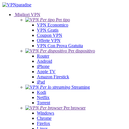
Migliori VPN
Per tipo
VPN Economico
VPN Gratis
Coupon VPN
Offerte VPN
VPN Con Prova Gratuita
Per dispositivo
Router
Android
iPhone
Apple TV
Amazon Firestick
iPad
Streaming
Kodi
Netflix
Torrent
Per browser
Windows
Chrome
Firefox
Linux