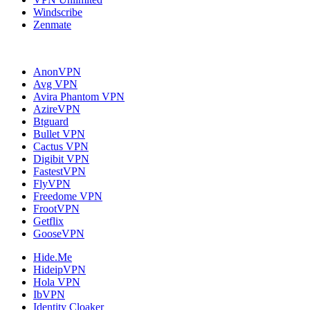
Windscribe
Zenmate
AnonVPN
Avg VPN
Avira Phantom VPN
AzireVPN
Btguard
Bullet VPN
Cactus VPN
Digibit VPN
FastestVPN
FlyVPN
Freedome VPN
FrootVPN
Getflix
GooseVPN
Hide.Me
HideipVPN
Hola VPN
IbVPN
Identity Cloaker