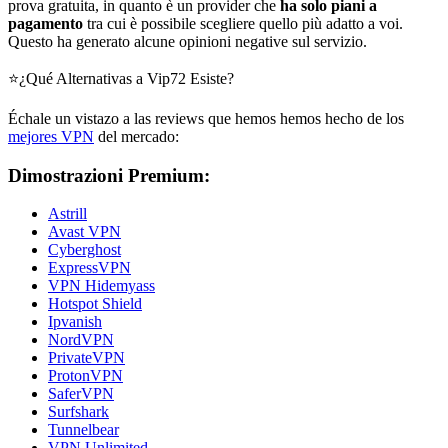
prova gratuita, in quanto è un provider che
ha solo piani a
pagamento
tra cui è possibile scegliere quello più adatto a voi.
Questo ha generato alcune opinioni negative sul servizio.
⭐¿Qué Alternativas a Vip72 Esiste?
Échale un vistazo a las reviews que hemos hemos hecho de los
mejores VPN
del mercado:
Dimostrazioni Premium:
Astrill
Avast VPN
Cyberghost
ExpressVPN
VPN Hidemyass
Hotspot Shield
Ipvanish
NordVPN
PrivateVPN
ProtonVPN
SaferVPN
Surfshark
Tunnelbear
VPN Unlimited