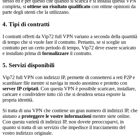
stesso ed è per questo che quando si scarica e si installa questa VPN
completa, si
ottiene un risultato qualificato
con ottime opinioni da
parte degli utenti che la utilizzano.
4. Tipi di contratti
I contratti offerti da Vip72 full VPN variano a seconda della quantità
di tempo che si vuole fare il contratto. Pertanto, se si sceglie un
contratto per un certo periodo di tempo, Vip72 deve essere scaricato
e installato prima di
formalizzare
il contratto.
5. Servizi disponibili
Vip72 full VPN con indirizzi IP, permette di connettersi a reti P2P e
scambiare file mentre si naviga in modo anonimo e protetto con
server IP criptati
. Con questa VPN è possibile scaricare, installare,
caricare e condividere tutto ciò che si desidera senza esporre la
propria identità.
Si tratta di una VPN che contiene un gran numero di indirizzi IP, che
aiutano a
proteggere le vostre informazioni
mentre siete online.
Con questa varietà di indirizzi IP, non dovete preoccuparvi, in
quanto si tratta di un servizio che impedisce il tracciamento del
vostro indirizzo originale.