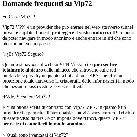
Domande frequenti su Vip72
➡ ️ Cos'è Vip72?
Vip72 VPN è un provider che può entrare nel web attraverso tunnel
privati e criptati al fine di
proteggere il vostro indirizzo IP
in modo
da poter navigare in modo anonimo e anche entrare in siti che sono
bloccati nel vostro paese.
✨¿Es Vip72 Seguro?
Quando si naviga sul web su VPN Vip72,
ci si può sentire
totalmente al sicuro
dalle minacce che si trovano sulle reti
pubbliche e private, in quanto si tratta di una VPN che offre una
protezione totale attraverso la crittografia delle informazioni in modo
che nessuno possa vedere le vostre attività.
➕Why Scegliere Vip72?
E ‘una buona scelta di contratto con Vip72 VPN, in quanto è un
provider che permette di fare qualsiasi attività senza correre il rischio
di essere visto da terzi. Non importa dove ti trovi, questa VPN ti
permette di
connetterti in modo anonimo
.
⚡ Quali sono i vantaggi di Vip72?