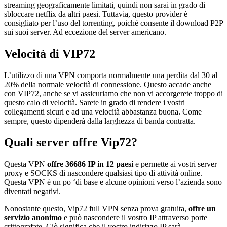
streaming geograficamente limitati, quindi non sarai in grado di
sbloccare netflix da altri paesi. Tuttavia, questo provider è
consigliato per l’uso del torrenting, poiché consente il download P2P
sui suoi server. Ad eccezione del server americano.
Velocità di VIP72
L’utilizzo di una VPN comporta normalmente una perdita dal 30 al
20% della normale velocità di connessione. Questo accade anche
con VIP72, anche se vi assicuriamo che non vi accorgerete troppo di
questo calo di velocità. Sarete in grado di rendere i vostri
collegamenti sicuri e ad una velocità abbastanza buona. Come
sempre, questo dipenderà dalla larghezza di banda contratta.
Quali server offre Vip72?
Questa VPN
offre 36686 IP in 12 paesi
e permette ai vostri server
proxy e SOCKS di nascondere qualsiasi tipo di attività online.
Questa VPN è un po ‘di base e alcune opinioni verso l’azienda sono
diventati negativi.
Nonostante questo, Vip72 full VPN senza prova gratuita,
offre un
servizio anonimo
e può nascondere il vostro IP attraverso porte
crittografate. Ciò significa che il vostro indirizzo IP sarà