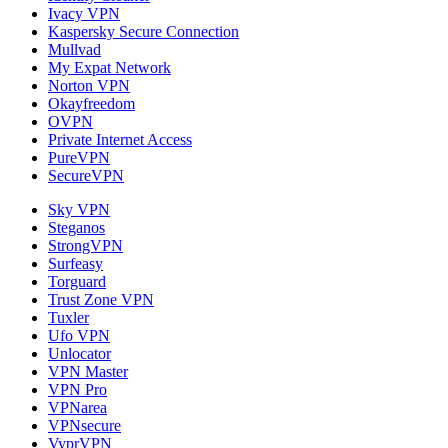
Ivacy VPN
Kaspersky Secure Connection
Mullvad
My Expat Network
Norton VPN
Okayfreedom
OVPN
Private Internet Access
PureVPN
SecureVPN
Sky VPN
Steganos
StrongVPN
Surfeasy
Torguard
Trust Zone VPN
Tuxler
Ufo VPN
Unlocator
VPN Master
VPN Pro
VPNarea
VPNsecure
VyprVPN