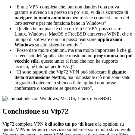
“È una VPN completa che, pur non dandovi una prova
gratuita e avendo un prezzo un po’ alto, vi dà la sicurezza di
navigare in modo anonimo
mentre siete connessi a uno dei
loro server e per me funziona bene in Windows”.
“Quello che mi piace è che con Vip72 VPN posso usare
Linux, Windows, MacOS e FreeBSD attraverso WINE, che è
un tipo di software con cui posso realizzare
applicazioni
Windows
su altri sistemi operativi”.
“Posso dare molte opinioni, ma una molto importante è che gli
screenshot dell’applicazione mostrano un
programma un po’
vecchio stile
, questo unito al fatto che non ha supporto
tecnico, né tutorial per le FAQ”.
“Ci sono rapporti che Vip72 VPN può sbloccare il
gigante
della trasmissione Netflix
, ma nonostante ciò non sono stato
in grado di ottenere lo sblocco fatto, quindi non posso
confermare o sostenere se questo è vero”.
Conclusione su Vip72
Vip72 completa VPN
è di solito un po ‘di base
e le opinioni su
questa VPN in termini di servizio su Internet sono molti sfavorevoli.
Nonostante questo, questa VPN ha un sacco di vantaggi da offrire,