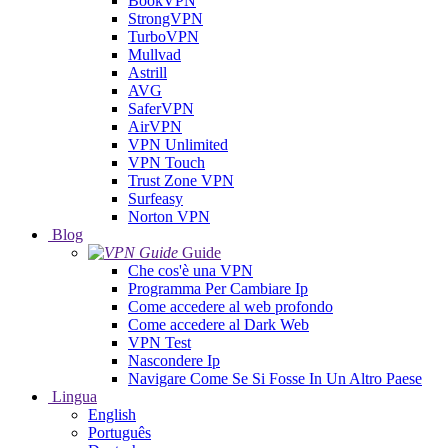
BookVPN
StrongVPN
TurboVPN
Mullvad
Astrill
AVG
SaferVPN
AirVPN
VPN Unlimited
VPN Touch
Trust Zone VPN
Surfeasy
Norton VPN
Blog
Guide
Che cos'è una VPN
Programma Per Cambiare Ip
Come accedere al web profondo
Come accedere al Dark Web
VPN Test
Nascondere Ip
Navigare Come Se Si Fosse In Un Altro Paese
Lingua
English
Português