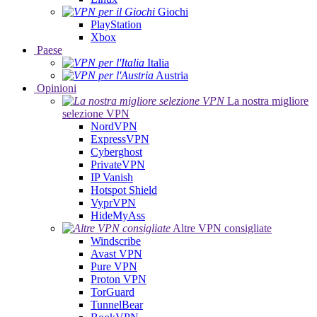
Giochi
PlayStation
Xbox
Paese
Italia
Austria
Opinioni
La nostra migliore
selezione VPN
NordVPN
ExpressVPN
Cyberghost
PrivateVPN
IP Vanish
Hotspot Shield
VyprVPN
HideMyAss
Altre VPN consigliate
Windscribe
Avast VPN
Pure VPN
Proton VPN
TorGuard
TunnelBear